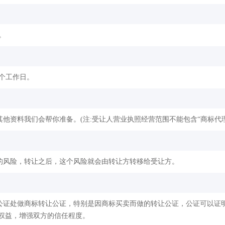
。
2个工作日。
他资料我们会帮你准备。(注:受让人营业执照经营范围不能包含“商标代理
的风险，转让之后，这个风险就会由转让方转移给受让方。
公证处做商标转让公证，特别是因商标买卖而做的转让公证，公证可以证
权益，增强双方的信任程度。