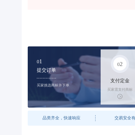
1
0
2
0
提交订单
支付定金
买家挑选商标并下单
买家需支付商标
标价的50%的购
买订金
品类齐全，快速响应
交易安全