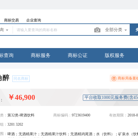
商标交易
企业查询
查询
全部分类
标查询
商标服务
商标公证
版权服务
角醉
商标局备案
同名商标
￥46,900
平台收取1000元服务费(含4
：
类：
第32类-啤酒饮料
商标编码：
9723619400
有效期限：
2018-0
组：
3201 3202
围：
啤酒；无酒精果汁；无酒精果汁饮料；无酒精鸡尾酒；水（饮料）；矿泉水（饮