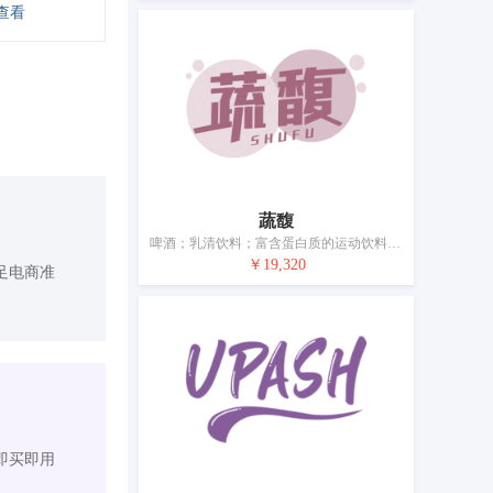
查看
蔬馥
啤酒；乳清饮料；富含蛋白质的运动饮料；无酒精的开胃酒；果汁；植物饮料；矿泉水（饮料）；茶味非酒精饮料；蔬菜汁（饮料）；饮用水
￥19,320
足电商准
即买即用