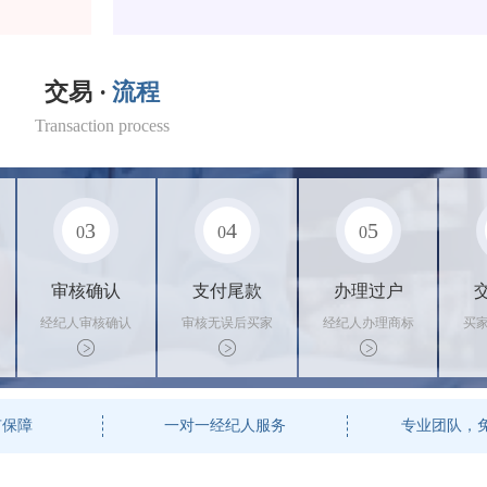
交易 ·
流程
Transaction process
3
4
5
0
0
0
审核确认
支付尾款
办理过户
经纪人审核确认
审核无误后买家
经纪人办理商标
买
商标状态
支付尾款，卖家
转让手续，交付
料
办理相关手续
相关证书
资
有保障
一对一经纪人服务
专业团队，