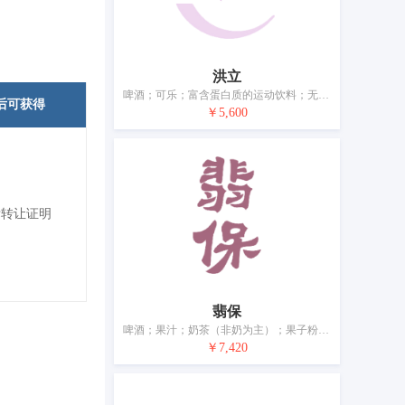
洪立
啤酒；可乐；富含蛋白质的运动饮料；无酒精果汁；无酒精碳酸饮料；无酒精饮料；果汁；矿泉水（饮料）；苏打水；豆类饮料
后可获得
￥5,600
标转让证明
翡保
啤酒；果汁；奶茶（非奶为主）；果子粉；乳酸饮料（果制品；非奶）；植物饮料；水（饮料）；等渗饮料；豆类饮料；饮料制作配料
￥7,420