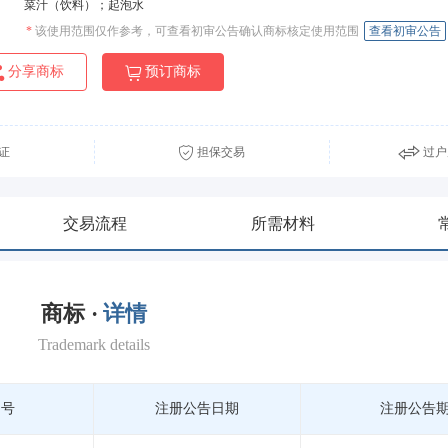
菜汁（饮料）；起泡水
*
该使用范围仅作参考，可查看初审公告确认商标核定使用范围
查看初审公告
分享商标
预订商标
证
担保交易
过户
交易流程
所需材料
商标 ·
详情
Trademark details
期号
注册公告日期
注册公告