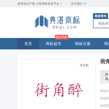
典湛知识产权-大型商标直卖平台！
关注我们
商标查询
综合
精品商标
首页
商标超市
商标注册
商
街
美化图
价
格
商标分
类似群
使用范