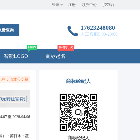
登录
注册
领券中心
控制台
17623248080
免费查询
人工客服9:00-23:00
New
免费起名
智能LOGO
商标起名
机构，请放心交易
商标经纪人
50元转让官费)
4-07 至 2028-04-06
料）；苏打水；蔬
商标经纪人