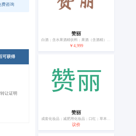
免费咨询
赞丽
白酒；含水果酒精饮料；果酒（含酒精）；烧酒（烈酒）；白兰地；威士忌；葡萄酒；高粱酒；鸡尾酒；黄酒
￥4,999
后可获得
标转让证明
赞丽
成套化妆品；减肥用化妆品；口红；草本化妆品；化妆品；染发剂；祛斑霜；香水；固体牙膏
议价