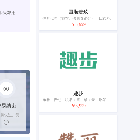
国顺壹玖
即买即用
住所代理（旅馆、供膳寄宿处）；日式料理餐厅；茶馆；酒吧服务；餐厅；提供野营场地设施；养老院；日间托儿所（看孩子）；动物寄养；出租椅子、桌子、桌布和玻璃器皿
￥5,999
6
0
趣步
乐器；吉他；唢呐；笛；筝；箫；钢琴；锣；鼓（乐器）；乐器盒
交易结束
￥3,999
家确认过户资
后，平台解冻
金支付卖家