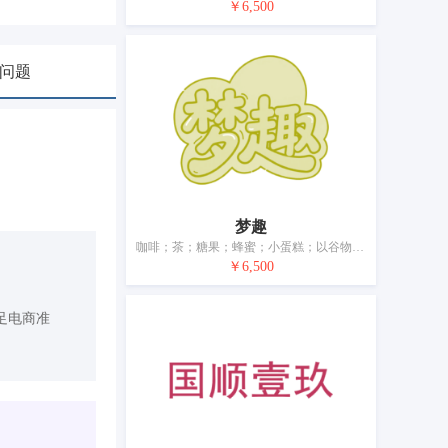
￥6,500
问题
梦趣
咖啡；茶；糖果；蜂蜜；小蛋糕；以谷物为主的零食小吃；方便米饭；方便面；食用淀粉；调味品
￥6,500
足电商准