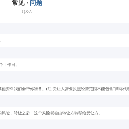
常见 ·
问题
Q&A
。
2个工作日。
他资料我们会帮你准备。(注:受让人营业执照经营范围不能包含“商标代理
的风险，转让之后，这个风险就会由转让方转移给受让方。