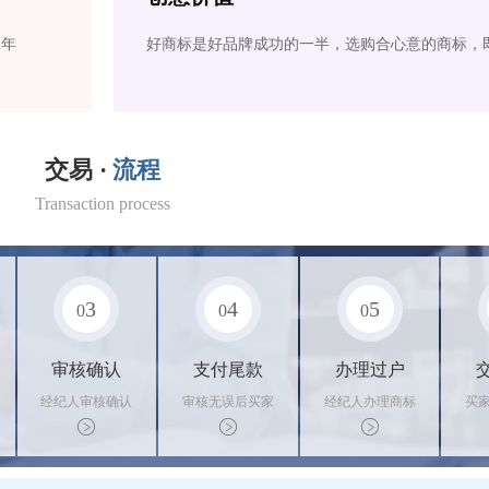
2年
好商标是好品牌成功的一半，选购合心意的商标，
交易 ·
流程
Transaction process
3
4
5
0
0
0
审核确认
支付尾款
办理过户
经纪人审核确认
审核无误后买家
经纪人办理商标
买
商标状态
支付尾款，卖家
转让手续，交付
料
办理相关手续
相关证书
资