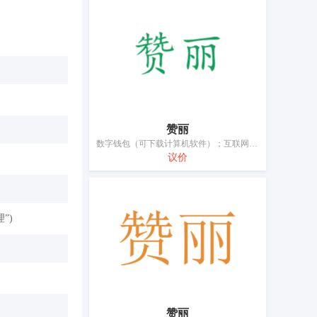
赞丽
数字钱包（可下载计算机软件）；互联网服务器；可下载的电子钱包；可下载的计算机应用软件；可下载的计算机游戏软件；可下载的计算机程序；可下载的音乐文件；可从互联网下载的数字音乐；可从全球计算机网络下载的计算机游戏软件；可通过全球计算机网络和无线设备下载的计算机游戏软件；商品电子标签；大屏幕液晶显示器；安全令牌（加密装置）；射频识别（RFID）标签；已录制的或可下载的计算机屏保软件；已录制的或可下载的计算机软件平台；已录制的计算机操作程序；已录制的计算机游戏软件；已录制的计算机程序；指纹扫描仪；可下载的电子游戏程序；智能眼镜（数据处理）；液晶显示器；照片打印机；用于支付服务的电子和磁性身份识别卡；电子出版物（可下载）；电子钥匙卡；电子钱包（可下载计算机软件）；监视程序（计算机程序）；磁性编码身份识别手镯；磁性身份识别卡；网络服务器；计算机程序（可下载软件）；计算机终端设备；计算机软件（已录制）；预约出租车用可下载移动应用程序；通过互联网下载的计算机游戏程序；预订出租车用手机应用软件；运动眼镜
议价
”)
赞丽