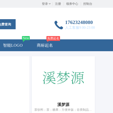
登录
注册
领券中心
控制台
17623248080
免费查询
人工客服9:00-23:00
New
免费起名
智能LOGO
商标起名
溪梦源
茶饮料；茶；糖果；方便米饭；谷类制品；面条；调味品