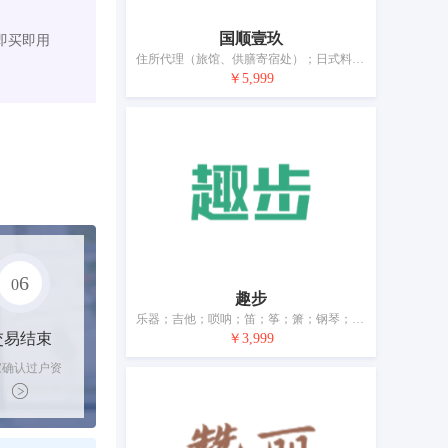
国顺壹玖
即买即用
住所代理（旅馆、供膳寄宿处）；日式料理餐厅；茶馆；酒吧服务；餐厅；提供野营场地设施；养老院；日间托儿所（看孩子）；动物寄养；出租椅子、桌子、桌布和玻璃器皿
￥5,999
6
0
趣步
乐器；吉他；唢呐；笛；筝；箫；钢琴；锣；鼓（乐器）；乐器盒
交易结束
￥3,999
家确认过户资
后，平台解冻
金支付卖家