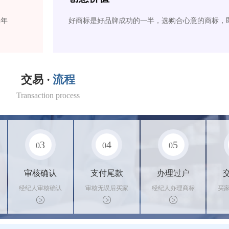
2年
好商标是好品牌成功的一半，选购合心意的商标，
交易 ·
流程
Transaction process
3
4
5
0
0
0
审核确认
支付尾款
办理过户
经纪人审核确认
审核无误后买家
经纪人办理商标
买
商标状态
支付尾款，卖家
转让手续，交付
料
办理相关手续
相关证书
资