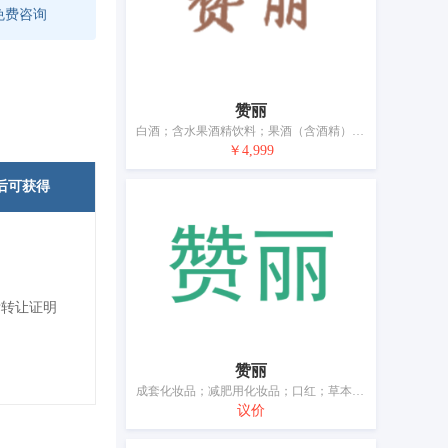
免费咨询
赞丽
白酒；含水果酒精饮料；果酒（含酒精）；烧酒（烈酒）；白兰地；威士忌；葡萄酒；高粱酒；鸡尾酒；黄酒
￥4,999
后可获得
标转让证明
赞丽
成套化妆品；减肥用化妆品；口红；草本化妆品；化妆品；染发剂；祛斑霜；香水；固体牙膏
议价