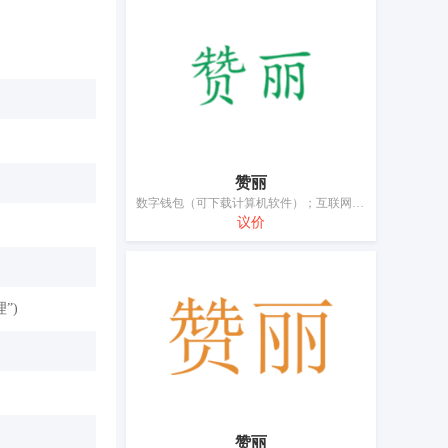
赞丽
数字钱包（可下载计算机软件）；互联网服务器；可下载的电子钱包；可下载的计算机应用软件；可下载的计算机游戏软件；可下载的计算机程序；可下载的音乐文件；可从互联网下载的数字音乐；可从全球计算机网络下载的计算机游戏软件；可通过全球计算机网络和无线设备下载的计算机游戏软件；商品电子标签；大屏幕液晶显示器；安全令牌（加密装置）；射频识别（RFID）标签；已录制的或可下载的计算机屏保软件；已录制的或可下载的计算机软件平台；已录制的计算机操作程序；已录制的计算机游戏软件；已录制的计算机程序；指纹扫描仪；可下载的电子游戏程序；智能眼镜（数据处理）；液晶显示器；照片打印机；用于支付服务的电子和磁性身份识别卡；电子出版物（可下载）；电子钥匙卡；电子钱包（可下载计算机软件）；监视程序（计算机程序）；磁性编码身份识别手镯；磁性身份识别卡；网络服务器；计算机程序（可下载软件）；计算机终端设备；计算机软件（已录制）；预约出租车用可下载移动应用程序；通过互联网下载的计算机游戏程序；预订出租车用手机应用软件；运动眼镜
议价
”)
赞丽