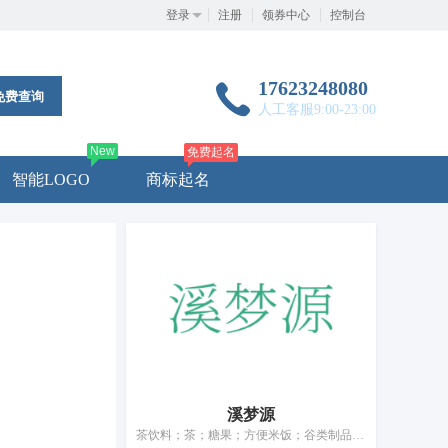
登录
注册
领券中心
控制台
17623248080
免费查询
人工客服9:00-23:00
New
免费起名
智能LOGO
商标起名
溪梦源
茶饮料；茶；糖果；方便米饭；谷类制品；面条；调味品