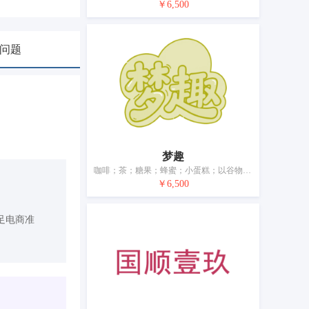
￥6,500
问题
梦趣
咖啡；茶；糖果；蜂蜜；小蛋糕；以谷物为主的零食小吃；方便米饭；方便面；食用淀粉；调味品
￥6,500
足电商准