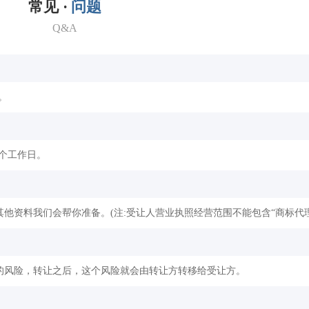
常见 ·
问题
Q&A
。
2个工作日。
他资料我们会帮你准备。(注:受让人营业执照经营范围不能包含“商标代理
的风险，转让之后，这个风险就会由转让方转移给受让方。