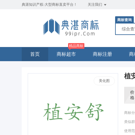
典湛知识产权-大型商标直卖平台！
关注我们
商标查询
综合
精品商标
首页
商标超市
商标注册
商
植
美化图
价
格
商标分
类似群
使用范