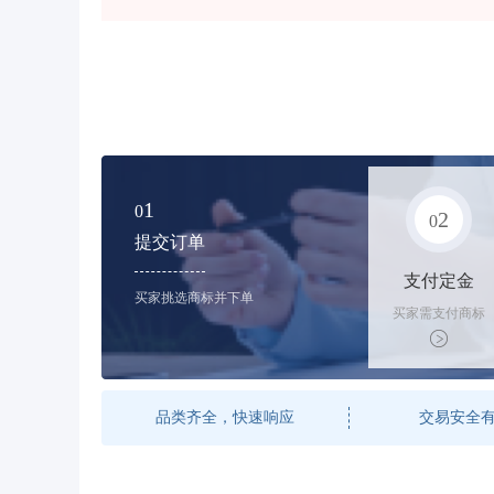
1
0
2
0
提交订单
支付定金
买家挑选商标并下单
买家需支付商标
标价的50%的购
买订金
品类齐全，快速响应
交易安全