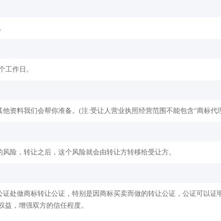
。
2个工作日。
他资料我们会帮你准备。(注:受让人营业执照经营范围不能包含“商标代理
的风险，转让之后，这个风险就会由转让方转移给受让方。
公证处做商标转让公证，特别是因商标买卖而做的转让公证，公证可以证
权益，增强双方的信任程度。