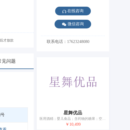
在线咨询
微信咨询
后才放款
联系电话：17623248080
常见问题
星舞优品
期号
医用酒精；婴儿食品；含药物的糖果；空气净化制剂；牲畜用洗涤剂（杀虫剂）；抗隐花植物制剂；消灭有害动物制剂；牙用研磨剂；宠物尿布
￥10,499
查看