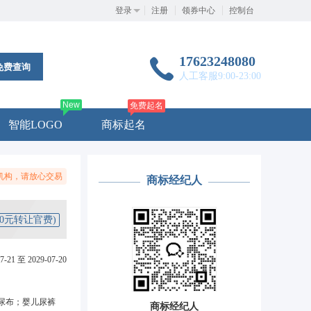
登录
注册
领券中心
控制台
17623248080
免费查询
人工客服9:00-23:00
New
免费起名
智能LOGO
商标起名
机构，请放心交易
商标经纪人
50元转让官费)
7-21 至 2029-07-20
尿布；婴儿尿裤
商标经纪人