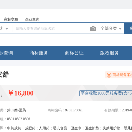
商标交易
企业查询
查询
全部分类
标查询
商标服务
商标公证
版权服务
安舒
商标局备案
￥16,800
平台收取1000元服务费(含4
：
类：
第05类-医药
商标编码：
9735178661
有效期限：
2019-0
组：
0501 0502 0506
围：
中药成药；减肥药；人用药；婴儿食品；卫生巾；卫生护垫；失禁用护垫；婴儿