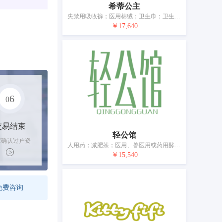
希蒂公主
失禁用吸收裤；医用棉绒；卫生巾；卫生护垫；卫生棉条；卫生内裤；失禁用尿布；婴儿尿布；婴儿尿裤；浸药液的薄纸；消毒纸巾
￥17,640
6
0
交易结束
轻公馆
家确认过户资
人用药；减肥茶；医用、兽医用或药用酵母提取物；膳食纤维；消毒剂；医用营养品；营养补充剂；净化剂；消灭有害动物制剂；卫生巾
后，平台解冻
￥15,540
金支付卖家
免费咨询