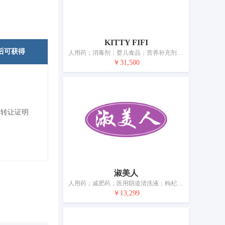
KITTY FIFI
后可获得
人用药；消毒剂；婴儿食品；营养补充剂；空气净化制剂；动物用膳食补充剂；蚊香；婴儿尿裤；防溢乳垫；宠物尿布
￥31,500
标转让证明
淑美人
人用药；减肥药；医用阴道清洗液；枸杞；医用营养品；蚊香；卫生巾；婴儿尿布；消毒纸巾
￥13,299