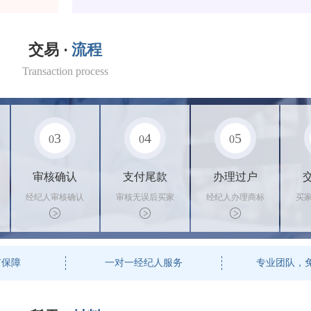
交易 ·
流程
Transaction process
3
4
5
0
0
0
审核确认
支付尾款
办理过户
经纪人审核确认
审核无误后买家
经纪人办理商标
买
商标状态
支付尾款，卖家
转让手续，交付
料
办理相关手续
相关证书
资
有保障
一对一经纪人服务
专业团队，