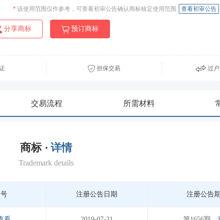
*
该使用范围仅作参考，可查看初审公告确认商标核定使用范围
查看初审公告
分享商标
预订商标
证
担保交易
过户
交易流程
所需材料
商标 ·
详情
Trademark details
期号
注册公告日期
注册公告
查看
2019-07-21
第1656期