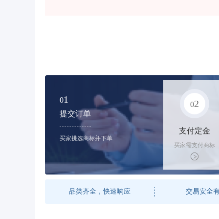
1
0
2
0
提交订单
支付定金
买家挑选商标并下单
买家需支付商标
标价的50%的购
买订金
品类齐全，快速响应
交易安全