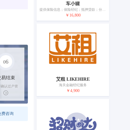
车小猩
提供保险信息；保险经纪；抵押贷款；分期付款的贷款；艺术品估价；不动产估价；海关金融经纪服务；担保；信托；典当
￥16,800
6
0
交易结束
艾租 LIKEHIRE
海关金融经纪服务
家确认过户资
￥4,900
后，平台解冻
金支付卖家
免费咨询