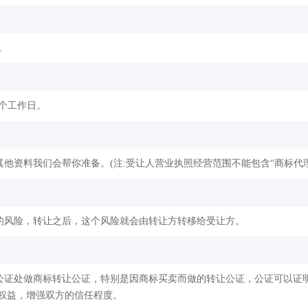
。
2个工作日。
他资料我们会帮你准备。(注:受让人营业执照经营范围不能包含“商标代理
的风险，转让之后，这个风险就会由转让方转移给受让方。
公证处做商标转让公证，特别是因商标买卖而做的转让公证，公证可以证
权益，增强双方的信任程度。