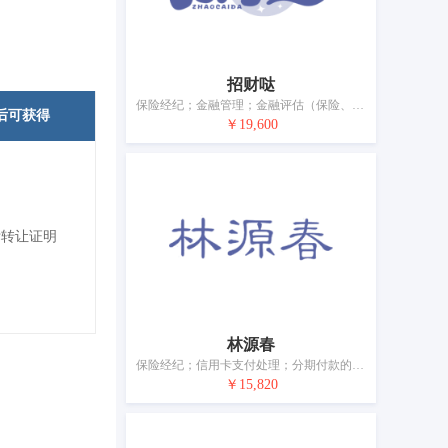
招财哒
保险经纪；金融管理；金融评估（保险、银行、不动产）；金融贷款；艺术品估价；不动产代理；海关金融经纪服务；担保；信托；典当
后可获得
￥19,600
标转让证明
林源春
保险经纪；信用卡支付处理；分期付款的贷款；艺术品估价；不动产经纪；海关金融经纪服务；担保；募集慈善基金；受托管理；典当
￥15,820