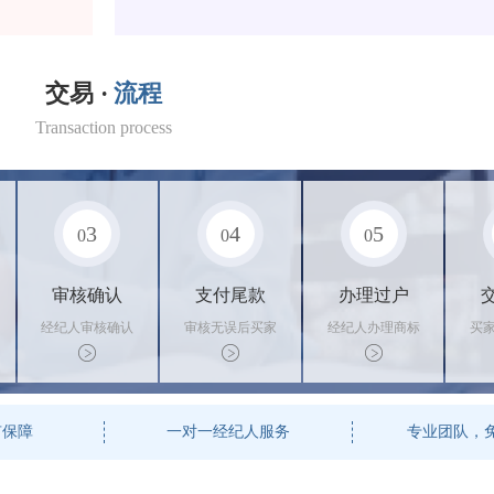
交易 ·
流程
Transaction process
3
4
5
0
0
0
审核确认
支付尾款
办理过户
经纪人审核确认
审核无误后买家
经纪人办理商标
买
商标状态
支付尾款，卖家
转让手续，交付
料
办理相关手续
相关证书
资
有保障
一对一经纪人服务
专业团队，