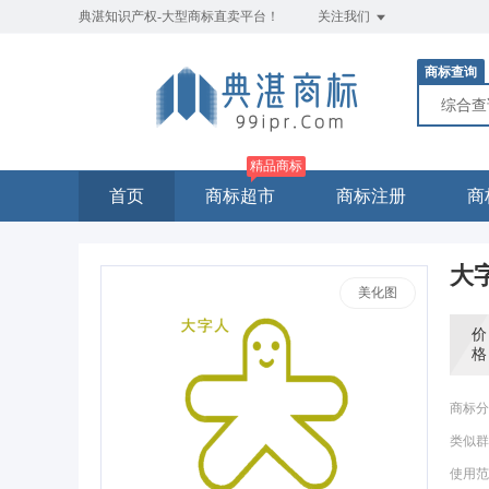
典湛知识产权-大型商标直卖平台！
关注我们
商标查询
综合
精品商标
首页
商标超市
商标注册
商
大
美化图
价
格
商标分
类似群
使用范