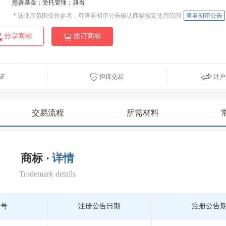
慈善基金；受托管理；典当
*
该使用范围仅作参考，可查看初审公告确认商标核定使用范围
查看初审公告
分享商标
预订商标
证
担保交易
过户
交易流程
所需材料
商标 ·
详情
Trademark details
期号
注册公告日期
注册公告