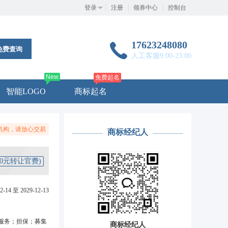
登录
注册
领券中心
控制台
17623248080
免费查询
人工客服9:00-23:00
New
免费起名
智能LOGO
商标起名
机构，请放心交易
商标经纪人
50元转让官费)
2-14 至 2029-12-13
服务；担保；募集
商标经纪人