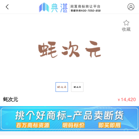
收藏
蚝次元
14,420
￥