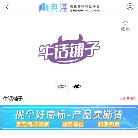
收藏
牛话铺子
4,899
￥