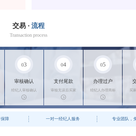
交易 ·
流程
Transaction process
3
4
5
0
0
0
审核确认
支付尾款
办理过户
经纪人审核确认
审核无误后买家
经纪人办理商标
买
商标状态
支付尾款，卖家
转让手续，交付
料
办理相关手续
相关证书
资
有保障
一对一经纪人服务
专业团队，