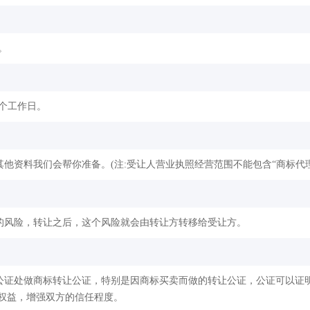
。
2个工作日。
他资料我们会帮你准备。(注:受让人营业执照经营范围不能包含“商标代理
的风险，转让之后，这个风险就会由转让方转移给受让方。
公证处做商标转让公证，特别是因商标买卖而做的转让公证，公证可以证
权益，增强双方的信任程度。