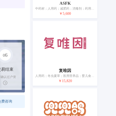
ASFK
中药材；人用药；减肥药；消毒剂；药用洗液；兽医用药；杀虫剂；卫生巾；牙填料；宠物尿布
￥5,600
6
0
交易结束
复唯因
人用药；冬虫夏草；医用营养品；婴儿食品；净化剂；兽医用药；医用敷料；假牙黏合剂；宠物尿布
家确认过户资
￥15,820
后，平台解冻
金支付卖家
免费咨询