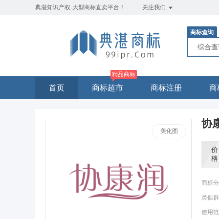
典湛知识产权-大型商标直卖平台！
关注我们
商标查询
综合
精品商标
首页
商标超市
商标注册
商
协
美化图
价
格
商标分
类似群
使用范