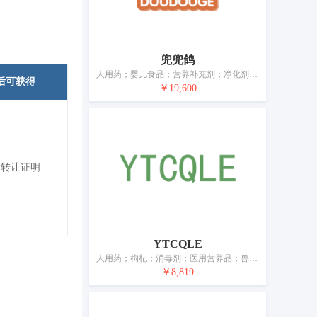
兜兜鸽
人用药；婴儿食品；营养补充剂；净化剂；兽医用药；蚊香；卫生巾；婴儿尿裤；牙用光洁剂；宠物尿布
后可获得
￥19,600
标转让证明
YTCQLE
人用药；枸杞；消毒剂；医用营养品；兽医用药；除草剂；中药袋；卫生巾；牙用光洁剂；宠物尿布
￥8,819