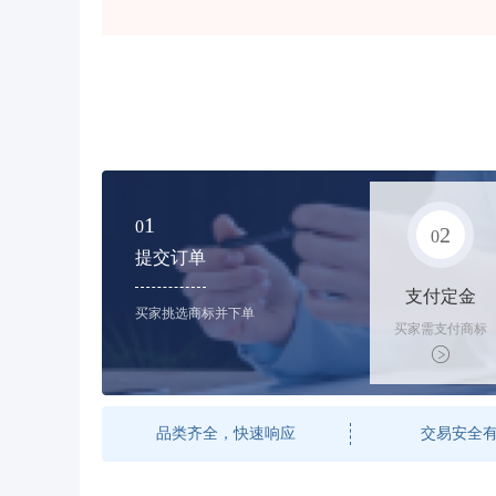
1
0
2
0
提交订单
支付定金
买家挑选商标并下单
买家需支付商标
标价的50%的购
买订金
品类齐全，快速响应
交易安全