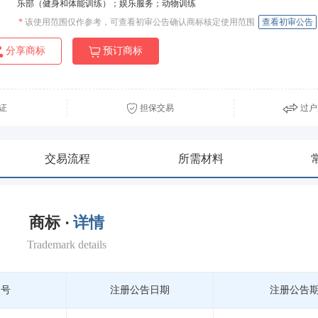
乐部（健身和体能训练）；娱乐服务；动物训练
*
该使用范围仅作参考，可查看初审公告确认商标核定使用范围
查看初审公告
分享商标
预订商标
证
担保交易
过户
交易流程
所需材料
商标 ·
详情
Trademark details
期号
注册公告日期
注册公告