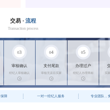
交易 ·
流程
Transaction process
3
4
5
0
0
0
审核确认
支付尾款
办理过户
经纪人审核确认
审核无误后买家
经纪人办理商标
买
商标状态
支付尾款，卖家
转让手续，交付
料
办理相关手续
相关证书
资
有保障
一对一经纪人服务
专业团队，