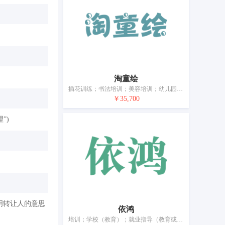
淘童绘
插花训练；书法培训；美容培训；幼儿园；辅导（培训）；安排和组织培训班；提供在线非下载漫画和图画小说；人像绘画服务；画展服务；绘画和书法作品出租
￥35,700
”)
明转让人的意思
依鸿
培训；学校（教育）；就业指导（教育或培训顾问）；教育；组织文化或教育展览；流动图书馆；文字出版（广告宣传文本除外）；娱乐服务；动物训练；为艺术家提供模特服务