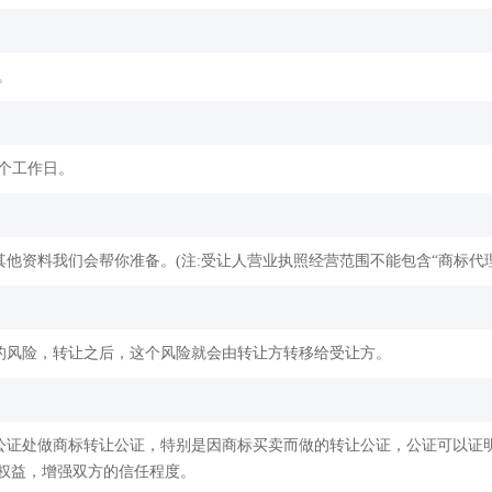
。
2个工作日。
他资料我们会帮你准备。(注:受让人营业执照经营范围不能包含“商标代理
的风险，转让之后，这个风险就会由转让方转移给受让方。
公证处做商标转让公证，特别是因商标买卖而做的转让公证，公证可以证
权益，增强双方的信任程度。