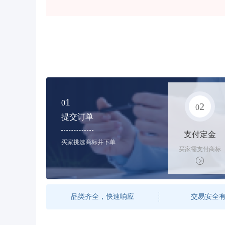
1
0
2
0
提交订单
支付定金
买家挑选商标并下单
买家需支付商标
标价的50%的购
买订金
品类齐全，快速响应
交易安全