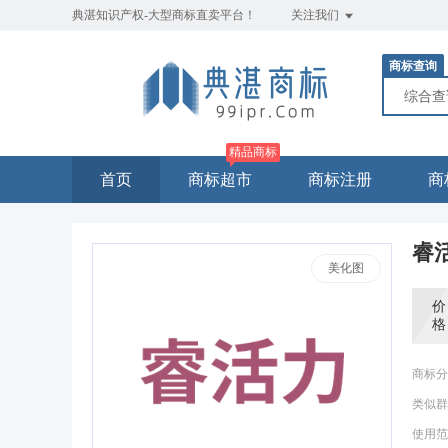
典湛知识产权-大型商标直卖平台！
关注我们
商标查询
综合
精品商标
首页
商标超市
商标注册
商
睿
美化图
价
格
商标分
类似群
使用范