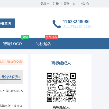
登录
注册
领券中心
控制台
17623248080
免费查询
人工客服9:00-23:00
New
免费起名
智能LOGO
商标起名
机构，请放心交易
商标经纪人
50元转让官费)
1-28 至 2035-01-27
书籍出版；健身俱
商标经纪人