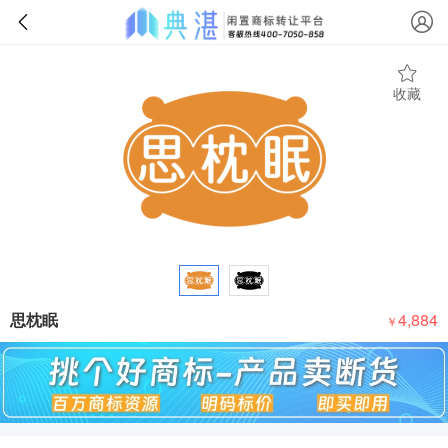
收藏
思枕眠
4,884
￥