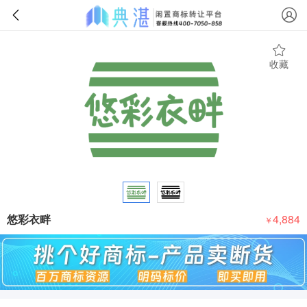
收藏
悠彩衣畔
4,884
￥