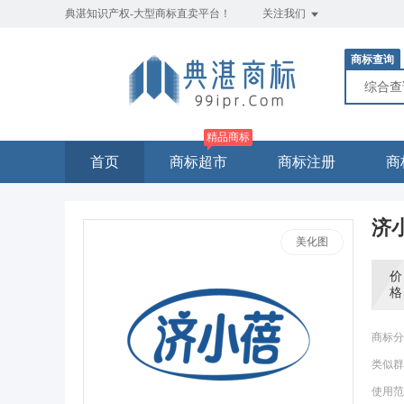
典湛知识产权-大型商标直卖平台！
关注我们
商标查询
综合
精品商标
首页
商标超市
商标注册
商
济
美化图
价
格
商标分
类似群
使用范