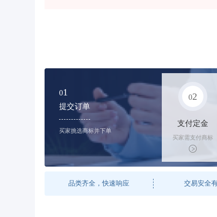
1
0
2
0
提交订单
支付定金
买家挑选商标并下单
买家需支付商标
标价的50%的购
买订金
品类齐全，快速响应
交易安全