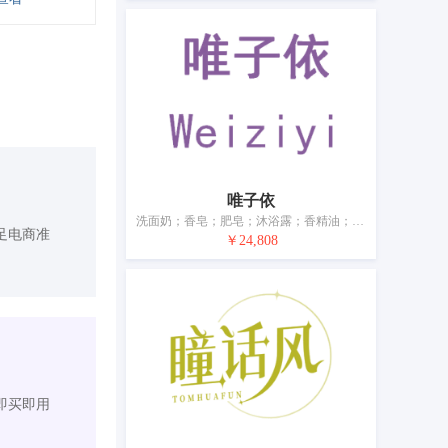
唯子依
洗面奶；香皂；肥皂；沐浴露；香精油；卸妆水；口红；防晒剂；香水；化妆品
足电商准
￥24,808
即买即用