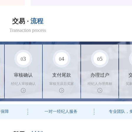
交易 ·
流程
Transaction process
3
4
5
0
0
0
审核确认
支付尾款
办理过户
经纪人审核确认
审核无误后买家
经纪人办理商标
买
商标状态
支付尾款，卖家
转让手续，交付
料
办理相关手续
相关证书
资
有保障
一对一经纪人服务
专业团队，