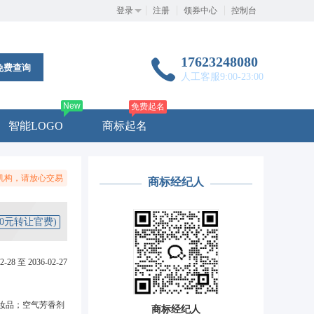
登录
注册
领券中心
控制台
17623248080
免费查询
人工客服9:00-23:00
New
免费起名
智能LOGO
商标起名
机构，请放心交易
商标经纪人
50元转让官费)
2-28 至 2036-02-27
妆品；空气芳香剂
商标经纪人