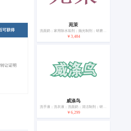
苑茉
后可获得
洗面奶；家用除水垢剂；抛光制剂；研磨剂；薰衣草油；个人或动物用除臭剂；化妆品；牙膏；香；室内用空气芳香剂
￥3,484
标转让证明
威涤鸟
洗手液；洗衣液；洗面奶；清洁制剂；研磨材料；香料；化妆品；牙膏；香木；宠物用除臭剂
￥6,299