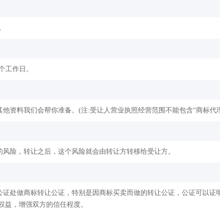
。
2个工作日。
他资料我们会帮你准备。(注:受让人营业执照经营范围不能包含“商标代理
的风险，转让之后，这个风险就会由转让方转移给受让方。
公证处做商标转让公证，特别是因商标买卖而做的转让公证，公证可以证
权益，增强双方的信任程度。