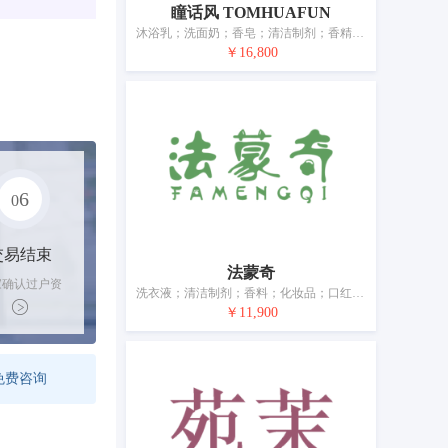
瞳话风 TOMHUAFUN
沐浴乳；洗面奶；香皂；清洁制剂；香精油；化妆品；口红；美容面膜；香水；牙膏
￥16,800
6
0
交易结束
法蒙奇
家确认过户资
洗衣液；清洁制剂；香料；化妆品；口红；香水；美容面膜；牙膏；宠物用沐浴露（不含药物的清洁制剂）；空气芳香剂
后，平台解冻
￥11,900
金支付卖家
免费咨询