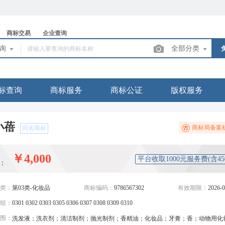
商标交易
企业查询
查询
全部分类
标查询
商标服务
商标公证
版权服务
小蓓
商标局备案
同名商标
￥4,000
平台收取1000元服务费(含4
：
类：
第03类-化妆品
商标编码：
9786567302
有效期限：
2026-0
组：
0301 0302 0303 0305 0306 0307 0308 0309 0310
围：
洗发液；洗衣剂；清洁制剂；抛光制剂；香精油；化妆品；牙膏；香；动物用化