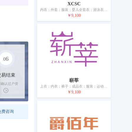
XCSC
内衣；外套；服装；婴儿全套衣；游泳衣；鞋；帽；袜；围巾；腰带
￥9,100
6
0
交易结束
崭莘
家确认过户资
上衣；内衣；裤子；成品衣；服装；运动鞋；鞋；帽；袜；皮带（服饰用）
后，平台解冻
￥9,100
金支付卖家
免费咨询