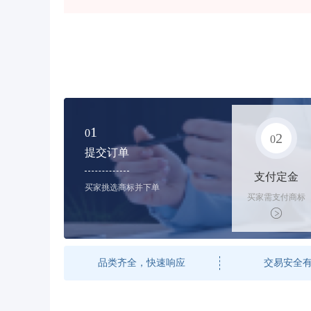
1
0
2
0
提交订单
支付定金
买家挑选商标并下单
买家需支付商标
标价的50%的购
买订金
品类齐全，快速响应
交易安全