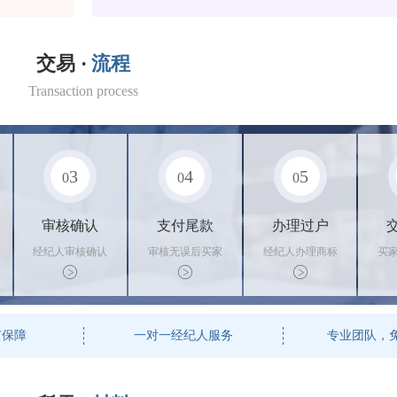
交易 ·
流程
Transaction process
3
4
5
0
0
0
审核确认
支付尾款
办理过户
经纪人审核确认
审核无误后买家
经纪人办理商标
买
商标状态
支付尾款，卖家
转让手续，交付
料
办理相关手续
相关证书
资
有保障
一对一经纪人服务
专业团队，