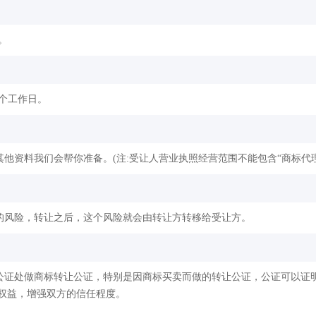
。
2个工作日。
他资料我们会帮你准备。(注:受让人营业执照经营范围不能包含“商标代理
的风险，转让之后，这个风险就会由转让方转移给受让方。
公证处做商标转让公证，特别是因商标买卖而做的转让公证，公证可以证
权益，增强双方的信任程度。