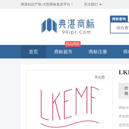
典湛知识产权-大型商标直卖平台！
关注我们
商标查询
综合
精品商标
首页
商标超市
商标注册
商
LK
美化图
价
格
商标分
类似群
使用范