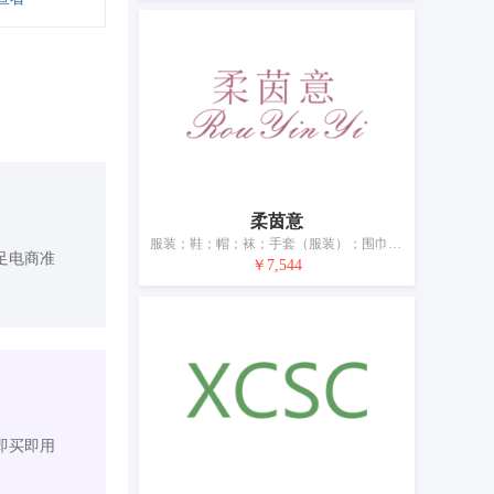
柔茵意
服装；鞋；帽；袜；手套（服装）；围巾；腰带；婚纱；浴帽；睡眠用眼罩
足电商准
￥7,544
即买即用