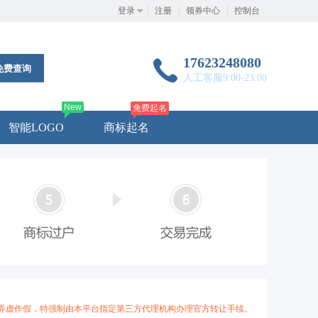
登录
注册
领券中心
控制台
17623248080
免费查询
人工客服9:00-23:00
New
免费起名
智能LOGO
商标起名
弄虚作假，特强制由本平台指定第三方代理机构办理官方转让手续。