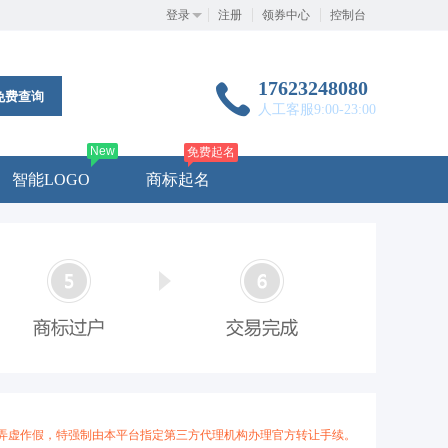
登录
注册
领券中心
控制台
17623248080
免费查询
人工客服9:00-23:00
New
免费起名
智能LOGO
商标起名
弄虚作假，特强制由本平台指定第三方代理机构办理官方转让手续。