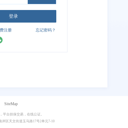
登录
费注册
忘记密码？
SiteMap
，平台担保交易，在线公证。
南岸区天文街道玉马路17号2单元7-10