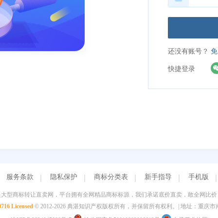
还没有账号？
免
快捷登录
服务条款
隐私保护
商标分类表
新手指导
手机版
是大型商标转让直卖网，平台拥有全网精品商标标源，我们承诺底价直卖，敢全网比价
0716 Licensed
© 2012-2026 典湛知识产权版权所有，并保留所有权利。| 地址：重庆市