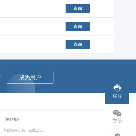
查询
查询
查询
者
成为用户
客服
SiteMap
微信
，平台担保交易，在线公证。